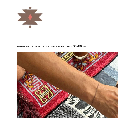
магазин
>
все
>
килим «ковалам» 60х80см