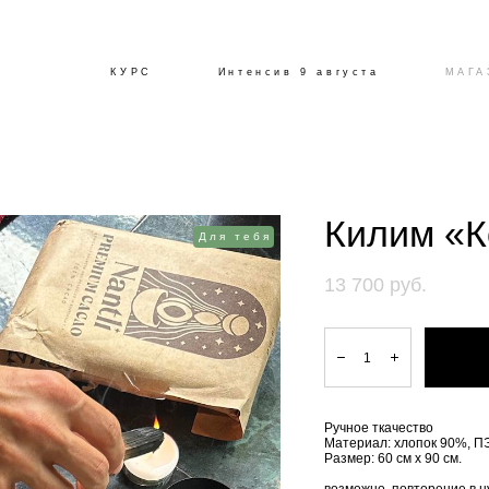
КУРС
Интенсив 9 августа
МАГА
Килим «К
Для тебя
13 700 pуб.
Ручное ткачество
Материал: хлопок 90%, П
Размер: 60 см х 90 см.