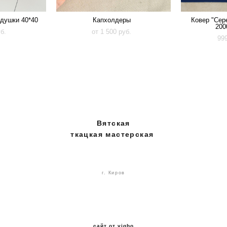
одушки 40*40
Капхолдеры
Ковер "Сер
200
уб.
от 1 500 pуб.
99
Вятская
ткацкая мастерская
г. Киров
сайт от vigbo