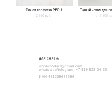
Тканая салфетка PERU
Тканый чехол для п
2 560 pуб.
от 8 300 p
ДЛЯ СВЯЗИ:
woolwoodart@gmail.com
whats
app
/telegram
:
+7 919 523-24-30
ИНН
431209677396