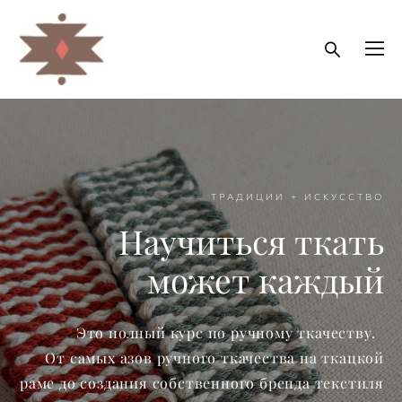
ТРАДИЦИИ + ИСКУССТВО
Научиться ткать
может каждый
Это полный курс по ручному ткачеству.
От самых азов ручного ткачества на ткацкой
раме до создания собственного бренда текстиля