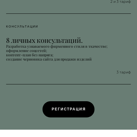
2 и 3 тариф
КОНСУЛЬТАЦИИ
8 личных консультаций.
Разработка узнаваемого фирменного стиля в ткачестве;
оформление соцсетей;
контент-план без напряга;
создание черновика сайта для продажи изделий
3 тариф
РЕГИСТРАЦИЯ