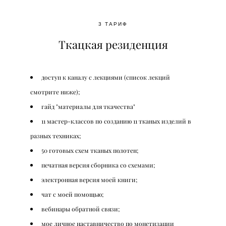
3 ТАРИФ
Ткацкая резиденция
доступ к каналу с лекциями (список лекций
смотрите ниже);
гайд "материалы для ткачества"
11 мастер-классов по созданию 11 тканых изделий в
разных техниках;
50 готовых схем тканых полотен;
печатная версия сборника со схемами;
электронная версия моей книги;
чат с моей помощью;
вебинары обратной связи;
мое личное наставничество по монетизации