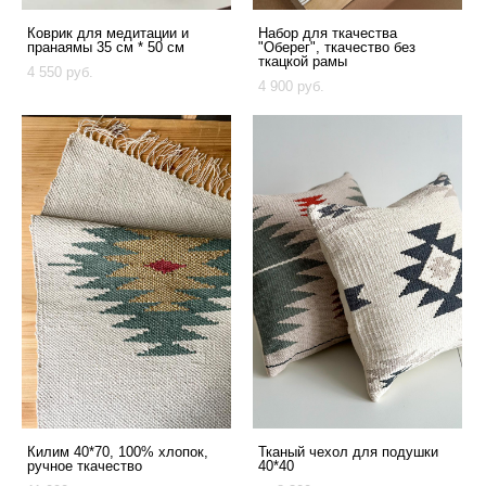
Коврик для медитации и
Набор для ткачества
пранаямы 35 см * 50 см
"Оберег", ткачество без
ткацкой рамы
4 550 pуб.
4 900 pуб.
Килим 40*70, 100% хлопок,
Тканый чехол для подушки
ручное ткачество
40*40