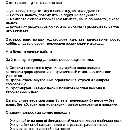
Этот тариф — для вас, если вы:
— давно чувствуете тягу к ткачеству, но откладываете
— боитесь начать, потому что «а вдруг не получится»
— мечтаете о своём творческом бизнесе, но не понимаете, с чего
начать
— устали от работы «не по любви» и хотите зарабатывать на том,
что зажигает
Это пространство для тех, кто хочет сделать ткачество не просто
хобби, а частью своей творческой реализации и дохода.
Что будет в личной работе
За 2 месяца индивидуального сопровождения мы:
✨ Освоим ткачество с нуля или углубим ваши навыки
✨ Начнём формировать ваш фирменный стиль — чтобы вас
узнавали
✨ Проработаем внутренние ограничения, страхи и синдром
самозванца
✨ Сформируем чёткую цель и пошаговый план выхода в
творческий бизнес
Вы получите весь мой опыт 9 лет в творческом бизнесе — без
воды, без абстрактной мотивации, только конкретика и практика.
С какими запросами ко мне приходят
— Хочу выйти на новый финансовый уровень через любимое дело
— Хочу найти своё направление и перестать распыляться
— Хочу клиентов с достойным чеком