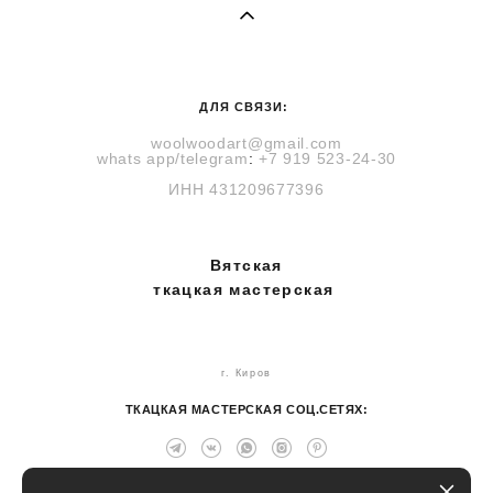
ДЛЯ СВЯЗИ:
woolwoodart@gmail.com
whats
app
/telegram
:
+7 919 523-24-30
ИНН
431209677396
Вятская
ткацкая мастерская
г. Киров
ТКАЦКАЯ МАСТЕРСКАЯ СОЦ.СЕТЯХ: