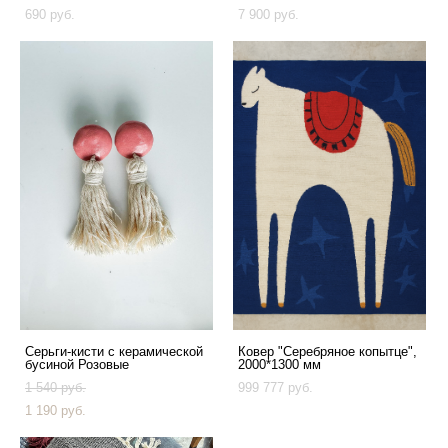
690 pуб.
7 900 pуб.
Серьги-кисти с керамической
Ковер "Серебряное копытце",
бусиной Розовые
2000*1300 мм
1 540 pуб.
999 777 pуб.
1 190 pуб.