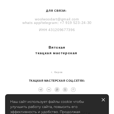
ДЛЯ СВЯЗИ:
woolwoodart@gmail.com
whats
app
/telegram
:
+7 919 523-24-30
ИНН
431209677396
Вятская
ткацкая мастерская
г. Киров
ТКАЦКАЯ МАСТЕРСКАЯ СОЦ.СЕТЯХ:
Наш сайт использует файлы cookie чтобы
улучшить работу сайта, повысить его
эффективность и удобство. Продолжая
Политика конфиденциальности