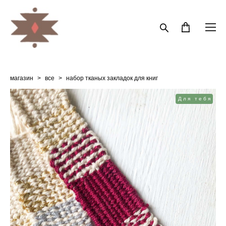
магазин
>
все
>
набор тканых закладок для книг
Для тебя