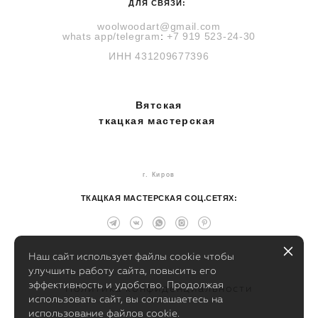
ДЛЯ СВЯЗИ:
woolwoodart@gmail.com
whats
app
/telegram
:
+7 919 523-24-30
ИНН
431209677396
Вятская
ткацкая мастерская
г. Киров
ТКАЦКАЯ МАСТЕРСКАЯ СОЦ.СЕТЯХ:
Наш сайт использует файлы cookie чтобы
улучшить работу сайта, повысить его
эффективность и удобство. Продолжая
Политика конфиденциальности
использовать сайт, вы соглашаетесь на
использование файлов cookie.